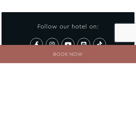
Stunden
Follow our hotel on:
Minuten
BOOK NOW
Nachricht
(Optional)
Newsletter
Ihre Nachricht an unsere Mitarbeiter
Enter your e-mail address