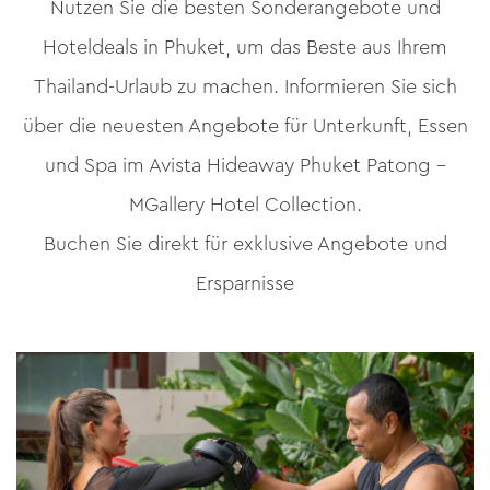
Nutzen Sie die besten Sonderangebote und
Bitte geben Sie ihren Namen an
Hoteldeals in Phuket, um das Beste aus Ihrem
Thailand-Urlaub zu machen. Informieren Sie sich
über die neuesten Angebote für Unterkunft, Essen
E-Mail-Adresse
Geben Sie Ihre E-Mail-Adresse ein
und Spa im Avista Hideaway Phuket Patong –
MGallery Hotel Collection.
Buchen Sie direkt für exklusive Angebote und
Telefon
Ersparnisse
Bitte geben Sie Ihre Telefonnummer ein
Anzahl der Personen
Geben Sie die Anzahl der Personen ein, die am Event
teilnehmen