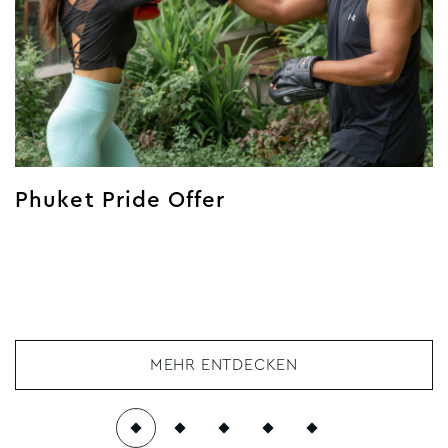
Event-Datum
TT/MM/JJJJ
Phuket Pride Offer
Von
Stunden
Minuten
MEHR ENTDECKEN
To