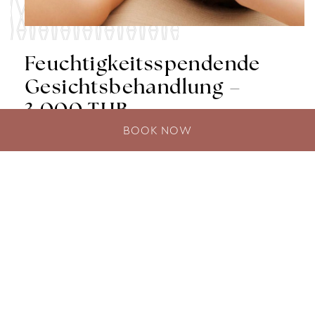
Feuchtigkeitsspendende
Gesichtsbehandlung –
3.000 THB
BOOK NOW
Geeignet für trockene Haut, erhöht die
Hydratation, beseitigt ungeschminkte
Ausbrüche, stimuliert Hautreizungen. 60 Minuten
/ ฿3,000
MEHR ENTDECKEN