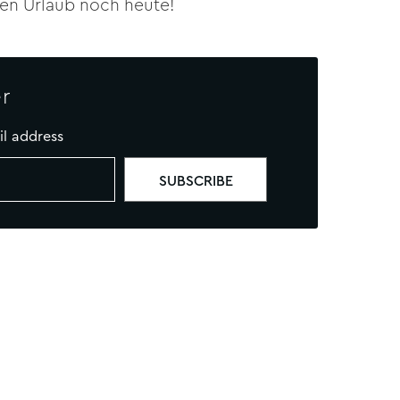
ten Urlaub noch heute!
r
il address
TIK