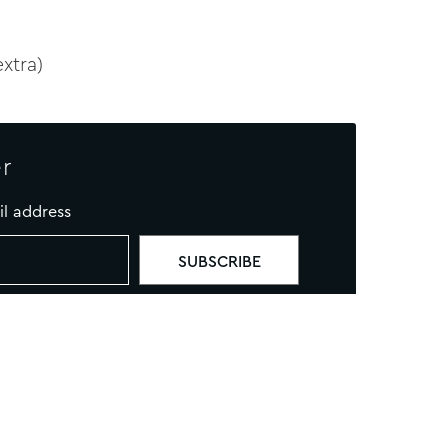
xtra)
r
il address
TIK