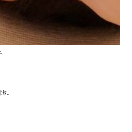
铢
刺激。