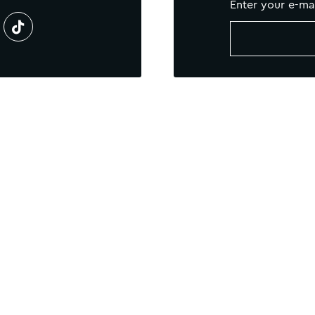
Enter your e-ma
联系我们
Newsletter
网站地图
COOKIE 政策
Careers
Loyalty
MGallery Universe
Website