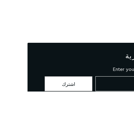
ية
Enter you
لارتباط