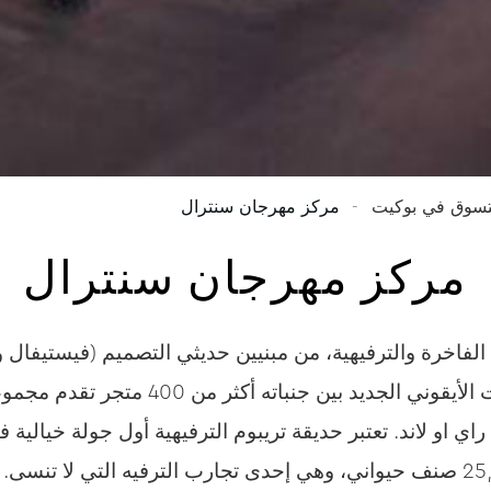
تسوق في بوكيت
مركز مهرجان سنترال
مركز مهرجان سنترال
فاخرة والترفيهية، من مبنيين حديثي التصميم (فيستيفال وف
المماشي المتحركة. يضم معلم بوكيت الأيقوني
من نمط الحياة إلى الرفاهية على 111 راي او لاند. تعتبر حديقة تريبوم الترفيهية أول