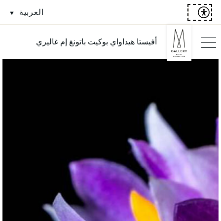
العربية
أفيستا هيداواي بوكيت باتونغ إم غاليري