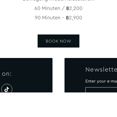
60 Minuten / ฿2,200
90 Minuten – ฿2,900
BOOK NOW
Newslette
 on:
Enter your e-ma