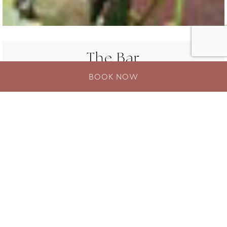
The Bar
BOOK NOW
El emblemático Rendez-Vue Rooftop
Bar en Patong
Un lugar donde el tiempo se detiene y los tête-
à-têtes se crean con momentos preciosos.
Rendez-Vue Rooftop Bar se encuentra en el
mejor lugar al atardecer en Avista Hideaway
Phuket Patong. Cuando los colores en remolino
del cielo forman un telón de fondo vívido para