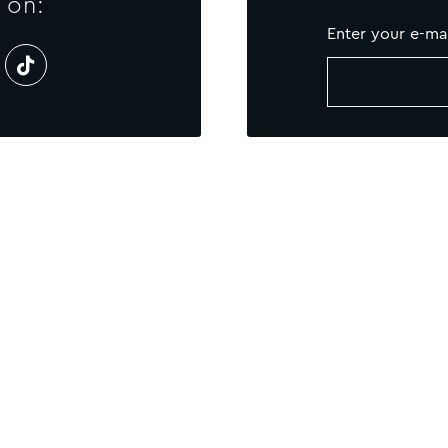
 on:
Enter your e-ma
S
Boletín informativo
MAPA DEL SITIO
POLÍTI
Careers
Loyalty
MGallery Universe
Website