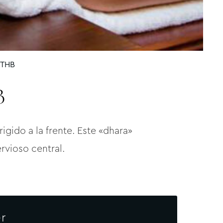
 THB
B
igido a la frente. Este «dhara»
ervioso central.
r