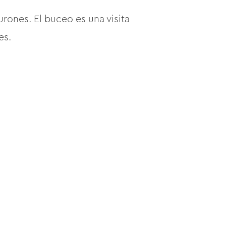
rones. El buceo es una visita
es.
e 1 kilómetro. Una vez más, la
a vida marina y los tiburones.
 ofrece lo que esperas. Sin
llosa playa de arena blanca y
 durante un recorrido turístico.