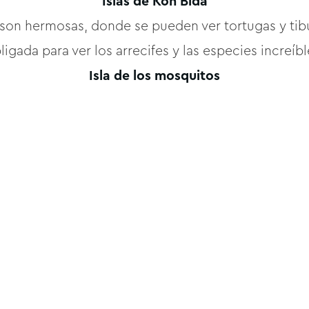
Islas de Koh Bida
son hermosas, donde se pueden ver tortugas y tibu
ligada para ver los arrecifes y las especies increíbl
Isla de los mosquitos
decer es, sin embargo, espléndida con su longitud d
 a través de arrecifes de coral blandos y observar l
isla de bambú
de las concurridas islas principales, Bamboo Island
 de diciembre a marzo, pero presenciar su maravi
agua turquesa vale la pena.
Phi en Phuket tiene mucho que presenciar y explorar