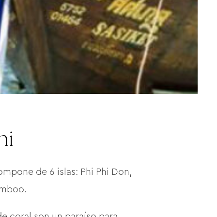
hi
ompone de 6 islas: Phi Phi Don,
Bamboo.
 de coral son un paraíso para