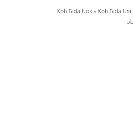
Koh Bida Nok y Koh Bida Nai 
ob
La isla bien nombrada al atar
actividad principal es bucear
Si buscas una playa lejos 
embargo, puede estar ocupado
El archipiélago de la isla Phi 