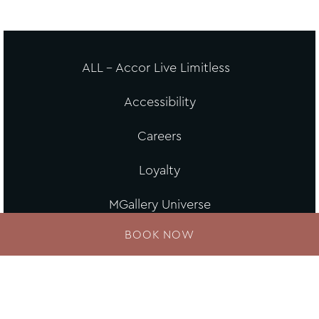
ALL - Accor Live Limitless
Accessibility
Careers
Loyalty
MGallery Universe
BOOK NOW
Website design