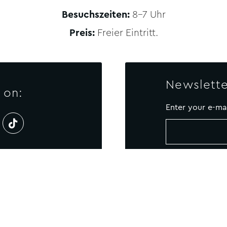
Besuchszeiten:
8-7 Uhr
Preis:
Freier Eintritt.
Newslette
 on:
Enter your e-ma
NTAKT US
Newsletter
SITEMAP
COOKIE-POLI