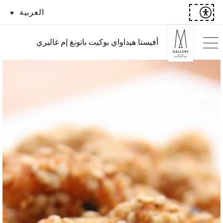
العربية
أفيستا هيداواي بوكيت باتونغ إم غاليري