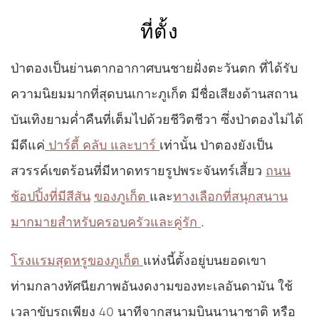
สถานที่น่าสนใจทั้งหมด
ที่ตั้ง
ไปยัง
อวิสต้า ไฮด์อะเวย์ ภูเก็ต ป่าตอง - MGallery
ป่าตองเป็นย่านตากอากาศบนชายฝั่งตะวันตก ที่ได้รับ
คำนวณเส้นทาง
ความนิยมมากที่สุดบนเกาะภูเก็ต มีชื่อเสียงด้านสถาน
บันเทิงยามค่ำคืนที่เต็มไปด้วยชีวิตชีวา ซึ่งป่าตองไม่ได้
มีดีแค่
ปาร์ตี้ คลับ และบาร์
เท่านั้น ป่าตองยังเป็น
สวรรค์เขตร้อนที่มีหาดทรายรูปพระจันทร์เสี้ยว
ถนน
ช้อปปิ้งที่มีสีสัน
ของภูเก็ต
และ
ทางเลือกที่สนุกสนาน
มากมายสำหรับครอบครัวและคู่รัก
.
โรงแรมสุดหรูของภูเก็ต
แห่งนี้ตั้งอยู่บนยอดเขา
ท่ามกลางทัศนียภาพอันงดงามของทะเลอันดามัน ใช้
เวลาขับรถเพียง 40 นาทีจากสนามบินนานาชาติ หรือ