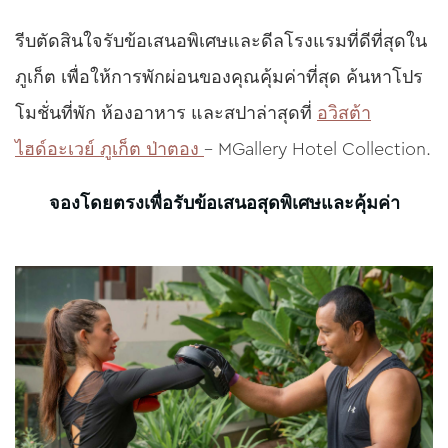
ชื่อ
รีบตัดสินใจรับข้อเสนอพิเศษและดีลโรงแรมที่ดีที่สุดใน
ใส่ชื่อของคุณ
ภูเก็ต เพื่อให้การพักผ่อนของคุณคุ้มค่าที่สุด ค้นหาโปร
โมชั่นที่พัก ห้องอาหาร และสปาล่าสุดที่
อวิสต้า
ไฮด์อะเวย์ ภูเก็ต ป่าตอง
– MGallery Hotel Collection.
อีเมล
ใส่อีเมลของคุณ
จองโดยตรงเพื่อรับข้อเสนอสุดพิเศษและคุ้มค่า
โทรศัพท์
ใส่เบอร์โทรของคุณ
จำนวนคน
ระบุจำนวนผู้เข้าร่วมกิจกรรม