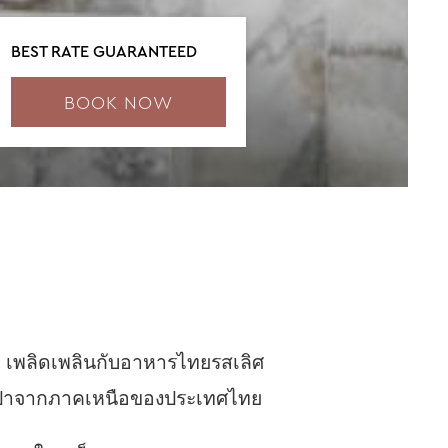
BEST RATE GUARANTEED
ren
ren
ren
ren
ren
งาม เพลิดเพลินกับอาหารไทยรสเลิศ
ับป่าจากภาคเหนือของประเทศไทย