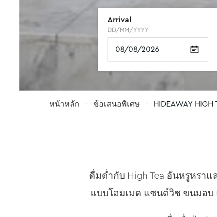
Arrival
Loyalty or subscription numbe
DD/MM/YYYY
16-digit number on your card
ROOM 1
ROOM 2
ROOM 3
ROOM 4
ROOM 5
Children's age
Children's age
Children's age
Children's age
Children's age
หน้าหลัก
ข้อเสนอพิเศษ
HIDEAWAY HIGH 
ดื่มด่ำกับ High Tea อันหรูหราแ
แบบโฮมเมด แซนด์วิช ขนมอบ แล