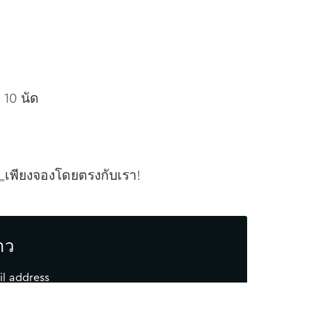
 10 นัด
L
เพียงจองโดยตรงกับเรา!
าว
il address