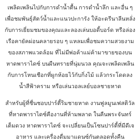
เพลิดเพลินไปกับการดำน้ำตื้น การดำน้ำลึก และอื่น ๆ
เพื่อชมพันธุ์สัตว์น้ำและแนวปะการัง ให้อะดรีนาลีนหลั่ง
กับการเยี่ยมชมของคุณและลองเล่นบอดี้บอร์ด หรือล่อง
เรือคายัคผ่อนคลายรอบ ๆ แหลมเพื่อชมความสวยงาม
ของสภาพแวดล้อม ที่ไม่มีพ่อค้าแม่ค้ามาขายของบน
หาดพาราไดซ์ บนผืนทรายที่นุ่มนวล คุณจะเพลิดเพลิน
กับการโหนเชือกที่ผูกห้อยไว้กับกิ่งไม้ แล้วกระโดดลง
น้ำสีฟ้าคราม หรือเล่นวอลเลย์บอลชายหาด
สำหรับผู้ที่ชื่นชอบปาร์ตี้ริมชายหาด งานฟูลมูนเฟสติวัล
ที่หาดพาราไดซ์คืองานที่ห้ามพลาด ในคืนพระจันทร์
เต็มดวง หาดพาราไดซ์ จะเปลี่ยนเป็นโซนปาร์ตี้ที่มีดีเจ
อาหาร และเครื่องดื่มมาแดนซ์กันตลอดทั้งคืน