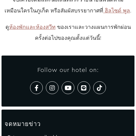
เหมือนใครในภูเก็ต หรือสัมผัสบรรยากาศที่
ฮิลไซด์ พูล
.
ดู
ห้องพักและห้องสวีท
ของเราและวางแผนการพักผ่อน
ครั้งต่อไปของคุณตั้งแต่วันนี้!
Follow our hotel on:
จดหมายข่าว